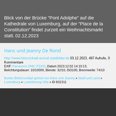
Blick von der Brücke "Pont Adolphe" auf die
Kathedrale von Luxemburg, auf der "Place de la
Constitution" findet zurzeit ein Weihnachtsmarkt
statt.
02.12.2023
Hans und Jeanny De Rond
http://www.fotococktail-revival.startbilder.de
03.12.2023, 497 Aufrufe, 0
Kommentare
EXIF:
Panasonic DMC-FZ300
, Datum 2023:12:02 14:10:13,
Belichtungsdauer: 10/10000, Blende: 32/10, ISO100, Brennweite: 74/10
Bunter Bildercocktail gemixt von Hans und Jeanny
»
Stadt und Land
»
Luxemburg
»
Luxembourg-Ville
»
ID 832311