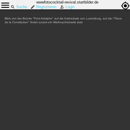
wwwfotococktail-revival.startbilder.de
Suche
Registrieren
Login
Blick von der Brücke "Pont Adolphe" auf die Kathedrale von Luxemburg, auf der "Place
de la Constitution" findet zurzeit ein Weihnachtsmarkt statt