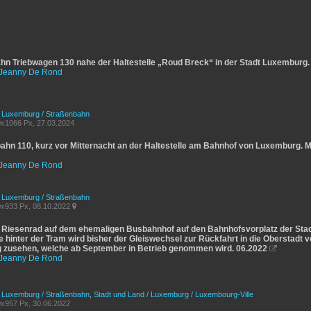
hn Triebwagen 130 nahe der Haltestelle „Roud Breck“ in der Stadt Luxemburg.
Jeanny De Rond
/ Luxemburg / Straßenbahn
x1066 Px, 27.03.2024
ahn 110, kurz vor Mitternacht an der Haltestelle am Bahnhof von Luxemburg. 
Jeanny De Rond
/ Luxemburg / Straßenbahn
x933 Px, 08.10.2022

 Riesenrad auf dem ehemaligen Busbahnhof auf den Bahnhofsvorplatz der Stad
 hinter der Tram wird bisher der Gleiswechsel zur Rückfahrt in die Oberstadt vo
zusehen, welche ab September in Betrieb genommen wird. 06.2022

Jeanny De Rond
/ Luxemburg / Straßenbahn
,
Stadt und Land / Luxemburg / Luxembourg-Ville
x957 Px, 30.06.2022