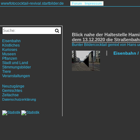
wwwfotococktail-revival.startbilder.de
Forum
Impressum
Blick nahe der Haltestelle Ham
dem 13.12.2020 die Straßenbah
Eisenbahn
Bunter Bildercocktail gemixt von Hans 
Köstliches
Kurioses
Eisenbahn /
Museen
Pflanzen
Stadt und Land
Stimmungsbilder
Tiere
Veranstaltungen
Neuzugänge
Gemischtes
Zeitachse
Datenschutzerklärung