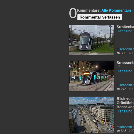
0
Kommentare,
Alle Kommentare
Kommentar verfassen
Straßenba
Hans und 
Eisenbahn 
336
1600

Strassenb

Hans und 
Eisenbahn 
273
1400

Blick vom
Grünfläche
Bonneweg 
Hans und 
Eisenbahn 
343
1200
