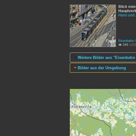
Blick vom
Hauptverk
Hans und 
Eisenbahn 
349
1200

Weitere Bilder aus "Eisenbahn
Bilder aus der Umgebung
Lëtzebuerg > Canton Luxembourg > L