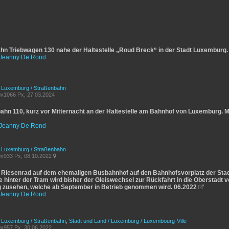
hn Triebwagen 130 nahe der Haltestelle „Roud Breck“ in der Stadt Luxemburg.
Jeanny De Rond
/ Luxemburg / Straßenbahn
x1066 Px, 27.03.2024
ahn 110, kurz vor Mitternacht an der Haltestelle am Bahnhof von Luxemburg. 
Jeanny De Rond
/ Luxemburg / Straßenbahn
x933 Px, 08.10.2022

 Riesenrad auf dem ehemaligen Busbahnhof auf den Bahnhofsvorplatz der Stad
 hinter der Tram wird bisher der Gleiswechsel zur Rückfahrt in die Oberstadt vo
zusehen, welche ab September in Betrieb genommen wird. 06.2022

Jeanny De Rond
/ Luxemburg / Straßenbahn
,
Stadt und Land / Luxemburg / Luxembourg-Ville
x957 Px, 30.06.2022