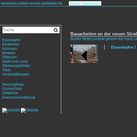
wwwfotococktail-revival.startbilder.de
Forum
Impressum
Bauarbeiten an der neuen Stra
Bunter Bildercocktail gemixt von Hans 
Eisenbahn
Köstliches
Eisenbahn /
Kurioses
Museen
Pflanzen
Stadt und Land
Stimmungsbilder
Tiere
Veranstaltungen
Neuzugänge
Gemischtes
Zeitachse
Datenschutzerklärung