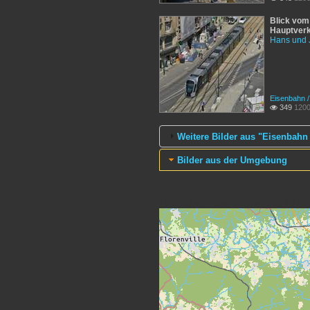
Blick vom
Hauptverk
Hans und 
Eisenbahn 
349
1200

Weitere Bilder aus "Eisenbahn
Bilder aus der Umgebung
Lëtzebuerg > Canton Luxembourg > 