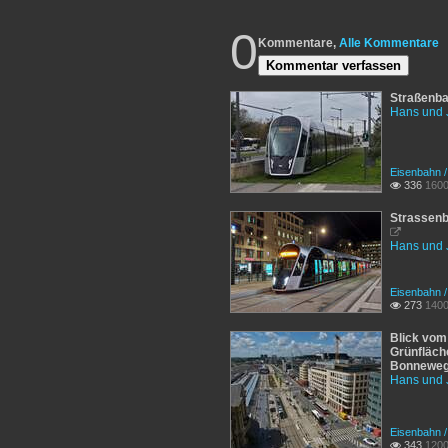
0
Kommentare,
Alle Kommentare
Kommentar verfassen
Straßenba
Hans und 
Eisenbahn 
336
1600

Strassenb

Hans und 
Eisenbahn 
273
1400

Blick vom
Grünfläche
Bonneweg 
Hans und 
Eisenbahn 
343
1200
