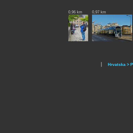
0,96 km
0,97 km
Hrvatska > 