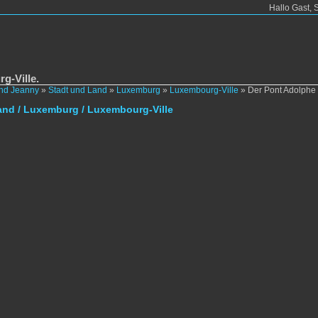
Hallo Gast, 
g-Ville.
und Jeanny
»
Stadt und Land
»
Luxemburg
»
Luxembourg-Ville
»
Der Pont Adolphe 
and / Luxemburg / Luxembourg-Ville