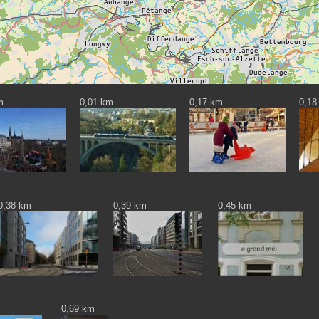
m
0,01 km
0,17 km
0,18
0,38 km
0,39 km
0,45 km
0,69 km