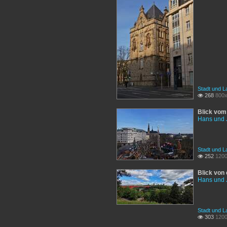
Stadt und L
268
800x

Blick vom 
Hans und 
Stadt und L
252
1200

Blick von
Hans und 
Stadt und L
303
1200
