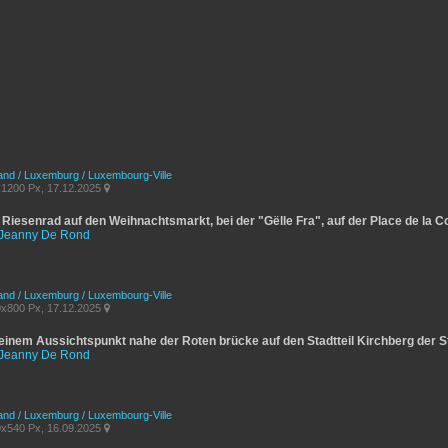
and / Luxemburg / Luxembourg-Ville
1200 Px, 17.12.2025

Riesenrad auf den Weihnachtsmarkt, bei der "Gëlle Fra", auf der Place de la C
Jeanny De Rond
and / Luxemburg / Luxembourg-Ville
x800 Px, 17.12.2025

 einem Aussichtspunkt nahe der Roten brücke auf den Stadtteil Kirchberg der 
Jeanny De Rond
and / Luxemburg / Luxembourg-Ville
x540 Px, 16.09.2025
