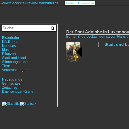
wwwfotococktail-revival.startbilder.de
Forum
Impressum
Der Pont Adolphe in Luxembour
Bunter Bildercocktail gemixt von Hans 
Eisenbahn
Köstliches
Stadt und L
Kurioses
Museen
Pflanzen
Stadt und Land
Stimmungsbilder
Tiere
Veranstaltungen
Neuzugänge
Gemischtes
Zeitachse
Datenschutzerklärung