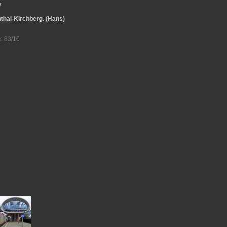
y
nthal-Kirchberg. (Hans)
: 83/10