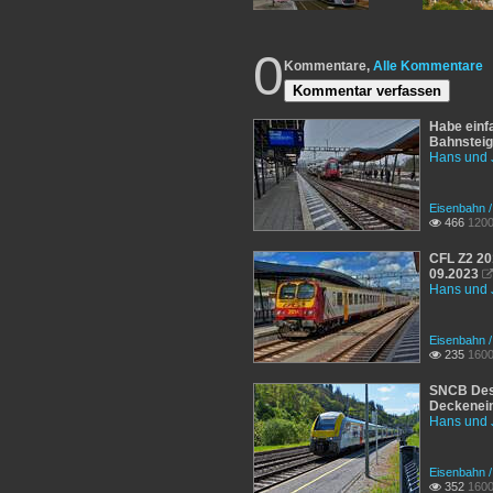
0
Kommentare,
Alle Kommentare
Kommentar verfassen
Habe einf
Bahnsteig
Hans und 
Eisenbahn 
466
1200

CFL Z2 20
09.2023
Hans und 
Eisenbahn 
235
1600

SNCB Desi
Deckeneins
Hans und 
Eisenbahn /
352
1600
