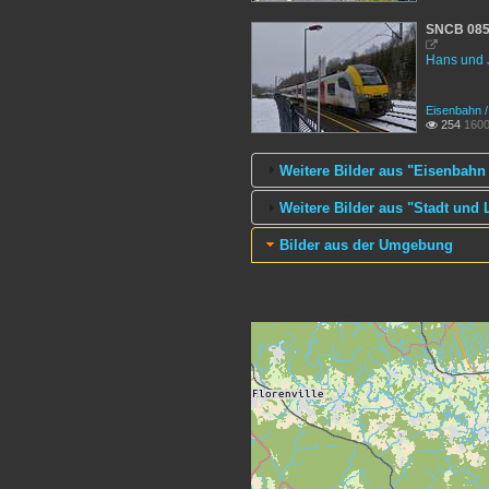
SNCB 0853

Hans und 
Eisenbahn 
254
1600

Weitere Bilder aus "Eisenbahn
Weitere Bilder aus "Stadt und
Bilder aus der Umgebung
Lëtzebuerg > Canton Luxembourg > L