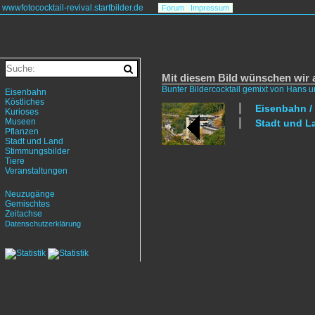
wwwfotococktail-revival.startbilder.de
Forum
Impressum
Mit diesem Bild wünschen wir a
Bunter Bildercocktail gemixt von Hans 
Eisenbahn
Köstliches
Eisenbahn /
Kurioses
Museen
Stadt und L
Pflanzen
Stadt und Land
Stimmungsbilder
Tiere
Veranstaltungen
Neuzugänge
Gemischtes
Zeitachse
Datenschutzerklärung