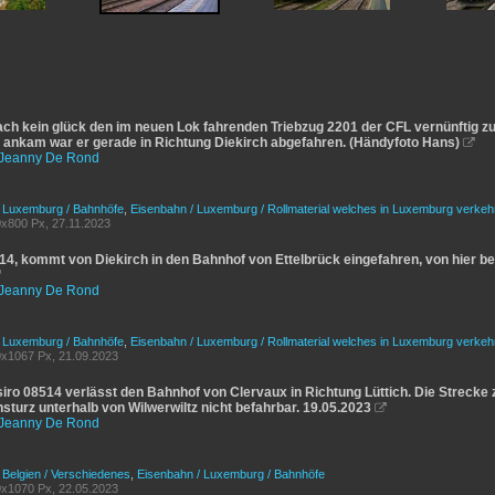
ach kein glück den im neuen Lok fahrenden Triebzug 2201 der CFL vernünftig zu
 ankam war er gerade in Richtung Diekirch abgefahren. (Händyfoto Hans)

Jeanny De Rond
/ Luxemburg / Bahnhöfe
,
Eisenbahn / Luxemburg / Rollmaterial welches in Luxemburg verkeh
x800 Px, 27.11.2023
14, kommt von Diekirch in den Bahnhof von Ettelbrück eingefahren, von hier be

Jeanny De Rond
/ Luxemburg / Bahnhöfe
,
Eisenbahn / Luxemburg / Rollmaterial welches in Luxemburg verkeh
x1067 Px, 21.09.2023
ro 08514 verlässt den Bahnhof von Clervaux in Richtung Lüttich. Die Streck
turz unterhalb von Wilwerwiltz nicht befahrbar. 19.05.2023

Jeanny De Rond
 Belgien / Verschiedenes
,
Eisenbahn / Luxemburg / Bahnhöfe
x1070 Px, 22.05.2023