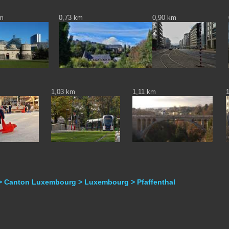
km
0,73 km
0,90 km
1,03 km
1,11 km
> Canton Luxembourg > Luxembourg > Pfaffenthal