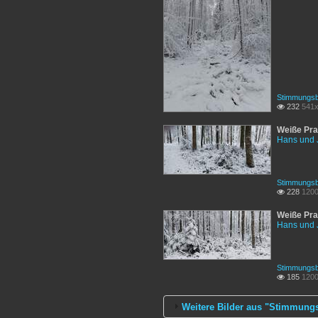
Stimmungsbi
232
541x

Weiße Pra
Hans und 
Stimmungsbi
228
1200

Weiße Pra
Hans und 
Stimmungsbi
185
1200

Weitere Bilder aus "Stimmungsb