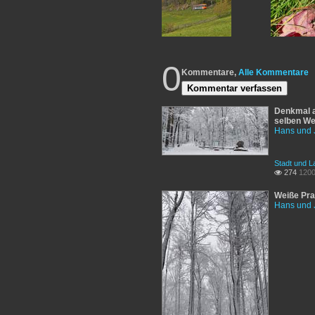
0
Kommentare,
Alle Kommentare
Kommentar verfassen
Denkmal a
selben We
Hans und 
Stadt und L
274
1200

Weiße Pra
Hans und 