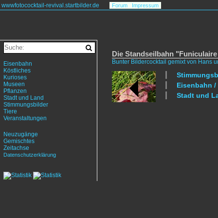
wwwfotococktail-revival.startbilder.de
Forum
Impressum
Die Standseilbahn "Funiculaire
Bunter Bildercocktail gemixt von Hans 
Eisenbahn
Köstliches
Stimmungsbil
Kurioses
Museen
Eisenbahn / 
Pflanzen
Stadt und L
Stadt und Land
Stimmungsbilder
Tiere
Veranstaltungen
Neuzugänge
Gemischtes
Zeitachse
Datenschutzerklärung