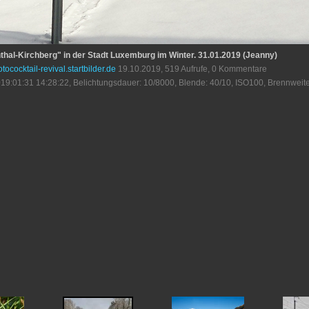
nthal-Kirchberg" in der Stadt Luxemburg im Winter. 31.01.2019 (Jeanny)
otococktail-revival.startbilder.de
19.10.2019, 519 Aufrufe, 0 Kommentare
19:01:31 14:28:22, Belichtungsdauer: 10/8000, Blende: 40/10, ISO100, Brennweite