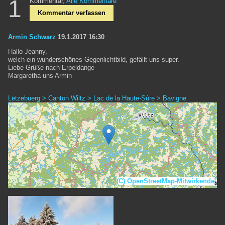
1
Kommentar,
Alle Kommentare
Kommentar verfassen
Armin Schwarz
19.1.2017 16:30
Hallo Jeanny,
welch ein wunderschönes Gegenlichtbild, gefällt uns super.
Liebe Grüße nach Erpeldange
Margaretha uns Armin
Lëtzebuerg > Canton Wiltz > Lac de la Haute-Sûre > Bavigne
(C) OpenStreetMap-Mitwirkende