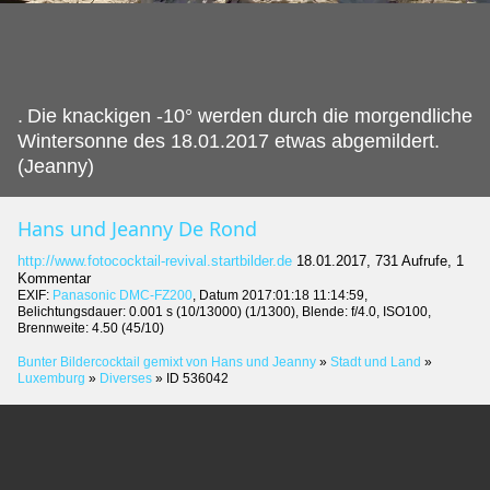
.
Die knackigen -10° werden durch die morgendliche
Wintersonne des 18.01.2017 etwas abgemildert.
(Jeanny)
Hans und Jeanny De Rond
http://www.fotococktail-revival.startbilder.de
18.01.2017, 731 Aufrufe, 1
Kommentar
EXIF:
Panasonic DMC-FZ200
, Datum 2017:01:18 11:14:59,
Belichtungsdauer: 0.001 s (10/13000) (1/1300), Blende: f/4.0, ISO100,
Brennweite: 4.50 (45/10)
Bunter Bildercocktail gemixt von Hans und Jeanny
»
Stadt und Land
»
Luxemburg
»
Diverses
»
ID 536042