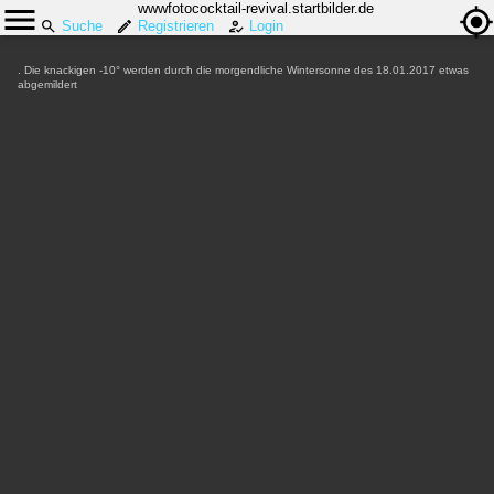
wwwfotococktail-revival.startbilder.de
Suche
Registrieren
Login
. Die knackigen -10° werden durch die morgendliche Wintersonne des 18.01.2017 etwas
abgemildert