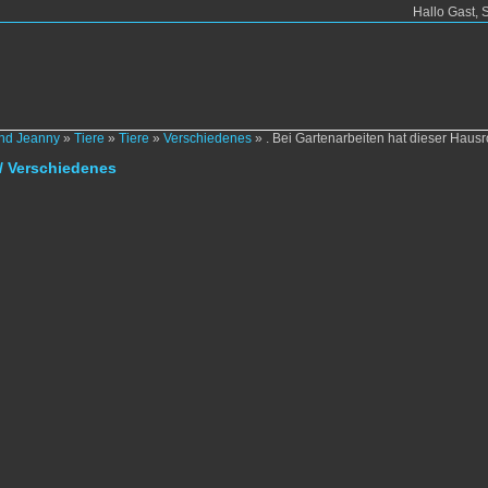
Hallo Gast, 
und Jeanny
»
Tiere
»
Tiere
»
Verschiedenes
»
. Bei Gartenarbeiten hat dieser Hau
e / Verschiedenes