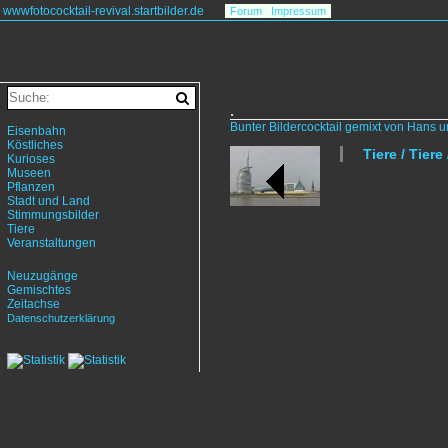
wwwfotococktail-revival.startbilder.de
Forum
Impressum
.
Bunter Bildercocktail gemixt von Hans 
Eisenbahn
Köstliches
Tiere / Tier
Kurioses
Museen
Pflanzen
Stadt und Land
Stimmungsbilder
Tiere
Veranstaltungen
Neuzugänge
Gemischtes
Zeitachse
Datenschutzerklärung