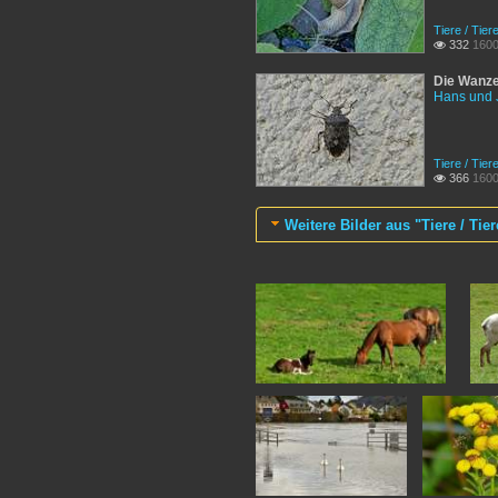
Tiere / Tier
332
1600

Die Wanze
Hans und 
Tiere / Tier
366
1600

Weitere Bilder aus "Tiere / Tie