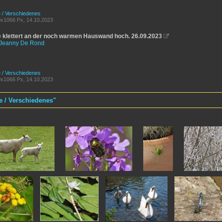
e / Verschiedenes
x1066 Px, 14.10.2023
 klettert an der noch warmen Hauswand hoch. 26.09.2023

Jeanny De Rond
e / Verschiedenes
x1066 Px, 14.10.2023
re / Verschiedenes"