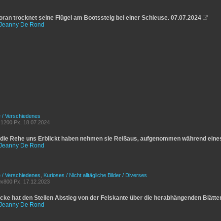
ran trocknet seine Flügel am Bootssteig bei einer Schleuse. 07.07.2024

Jeanny De Rond
e / Verschiedenes
1200 Px, 18.07.2024
ie Rehe uns Erblickt haben nehmen sie Reißaus, aufgenommen während eines
Jeanny De Rond
e / Verschiedenes
,
Kurioses / Nicht alltägliche Bilder / Diverses
x800 Px, 17.12.2023
cke hat den Steilen Abstieg von der Felskante über die herabhängenden Blätter
Jeanny De Rond