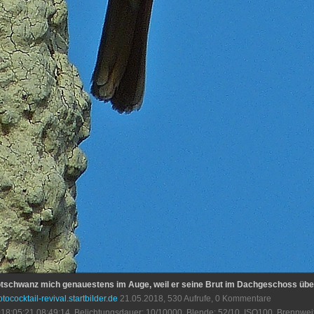
rotschwanz mich genauestens im Auge, weil er seine Brut im Dachgeschoss übe
otococktail-revival.startbilder.de
21.05.2018, 530 Aufrufe, 0 Kommentare
18:05:21 08:49:14, Belichtungsdauer: 10/10000, Blende: 52/10, ISO100, Brennwei