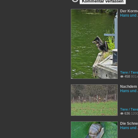
Kommentar verfassen
Der Kormo
Hans und 
Tiere / Tier
458
801x

Nachdem d
Hans und 
Tiere / Tier
636
1200

Die Schne
Hans und 