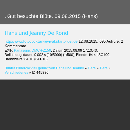
.
Gut besuchte Blüte. 09.08.2015 (Hans)
Hans und Jeanny De Rond
http://www.fotococktail-revival.startbilder.de
12.08.2015, 695 Aufrufe, 2
Kommentare
EXIF:
Panasonic DMC-FZ150
, Datum 2015:08:09 17:13:43,
Belichtungsdauer: 0.002 s (10/5000) (1/500), Blende: f/4.4, ISO100,
Brennweite: 84.10 (841/10)
Bunter Bildercocktail gemixt von Hans und Jeanny
»
Tiere
»
Tiere
»
Verschiedenes
»
ID 445886