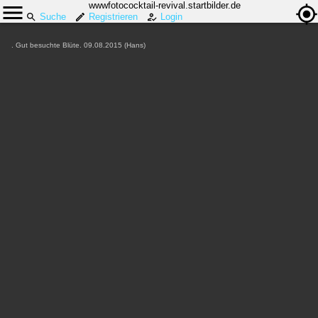
wwwfotococktail-revival.startbilder.de
Suche
Registrieren
Login
. Gut besuchte Blüte. 09.08.2015 (Hans)