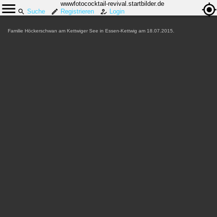
wwwfotococktail-revival.startbilder.de
Suche
Registrieren
Login
Familie Höckerschwan am Kettwiger See in Essen-Kettwig am 18.07.2015.