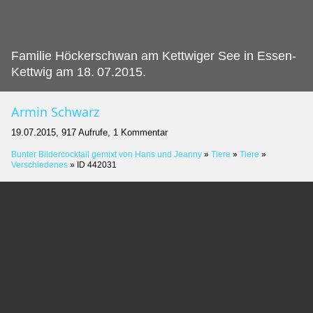
Familie Höckerschwan am Kettwiger See in Essen-
Kettwig am 18.
07.2015.
Armin Schwarz
19.07.2015, 917 Aufrufe, 1 Kommentar
Bunter Bildercocktail gemixt von Hans und Jeanny
»
Tiere
»
Tiere
»
Verschiedenes
»
ID 442031