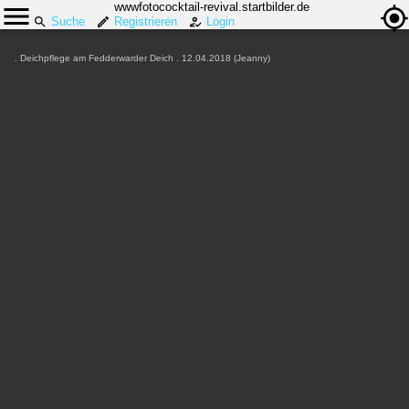
wwwfotococktail-revival.startbilder.de
Suche
Registrieren
Login
. Deichpflege am Fedderwarder Deich . 12.04.2018 (Jeanny)