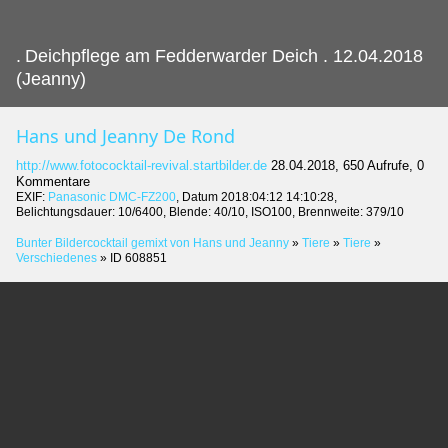
.
Deichpflege am Fedderwarder Deich . 12.04.2018
(Jeanny)
Hans und Jeanny De Rond
http://www.fotococktail-revival.startbilder.de
28.04.2018, 650 Aufrufe, 0
Kommentare
EXIF:
Panasonic DMC-FZ200
, Datum 2018:04:12 14:10:28,
Belichtungsdauer: 10/6400, Blende: 40/10, ISO100, Brennweite: 379/10
Bunter Bildercocktail gemixt von Hans und Jeanny
»
Tiere
»
Tiere
»
Verschiedenes
»
ID 608851