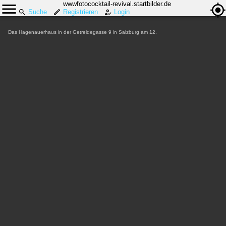
wwwfotococktail-revival.startbilder.de
Suche
Registrieren
Login
Das Hagenauerhaus in der Getreidegasse 9 in Salzburg am 12.