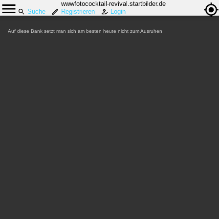
wwwfotococktail-revival.startbilder.de
Suche
Registrieren
Login
Auf diese Bank setzt man sich am besten heute nicht zum Ausruhen