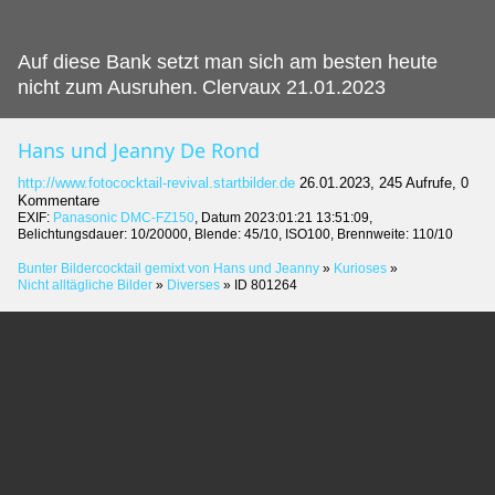
Auf diese Bank setzt man sich am besten heute
nicht zum Ausruhen.
Clervaux 21.01.2023
Hans und Jeanny De Rond
http://www.fotococktail-revival.startbilder.de
26.01.2023, 245 Aufrufe, 0
Kommentare
EXIF:
Panasonic DMC-FZ150
, Datum 2023:01:21 13:51:09,
Belichtungsdauer: 10/20000, Blende: 45/10, ISO100, Brennweite: 110/10
Bunter Bildercocktail gemixt von Hans und Jeanny
»
Kurioses
»
Nicht alltägliche Bilder
»
Diverses
»
ID 801264