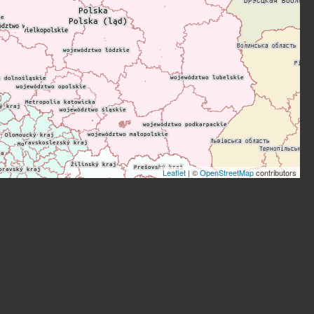
Leaflet
| ©
OpenStreetMap
contributors